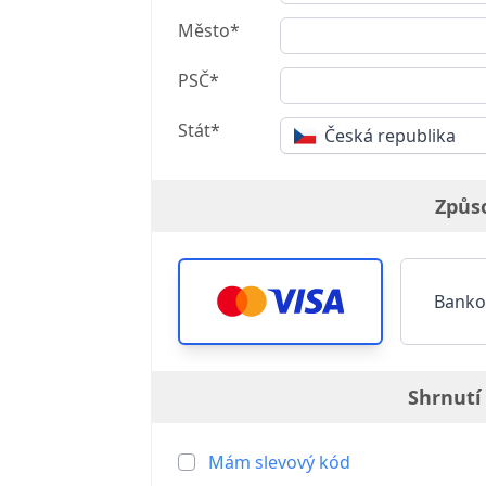
Město*
PSČ*
Stát*
Česká republika
Způs
Banko
Shrnutí
Mám slevový kód