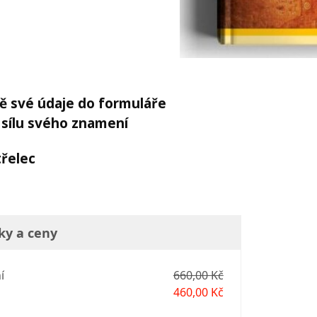
vě své údaje do formuláře
 sílu svého znamení
třelec
ky a ceny
í
660,00 Kč
460,00 Kč