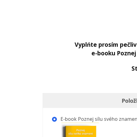
Vyplńte prosím pečli
e-booku Poznej
S
Polož
E-book Poznej sílu svého znamen