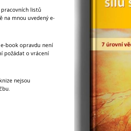
 pracovních listů
obě na mnou uvedený e-
o e-book opravdu není
 požádat o vrácení
knize nejsou
čbu.