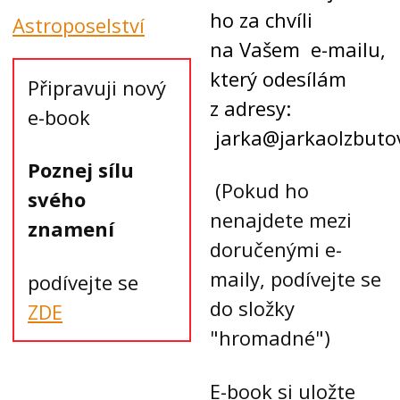
ho za chvíli
Astroposelství
na Vašem e-mailu,
který odesílám
Připravuji nový
z adresy:
e-book
jarka@jarkaolzbuto
Poznej sílu
(Pokud ho
svého
nenajdete mezi
znamení
doručenými e-
maily, podívejte se
podívejte se
do složky
ZDE
"hromadné")
E-book si uložte