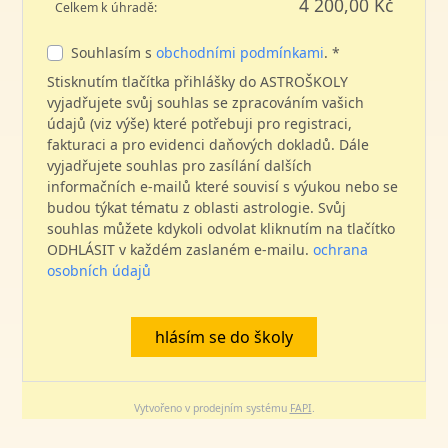
4 200,00 Kč
Celkem k úhradě:
Souhlasím s
obchodními podmínkami
. *
Stisknutím tlačítka přihlášky do ASTROŠKOLY
vyjadřujete svůj souhlas se zpracováním vašich
údajů (viz výše) které potřebuji pro registraci,
fakturaci a pro evidenci daňových dokladů. Dále
vyjadřujete souhlas pro zasílání dalších
informačních e-mailů které souvisí s výukou nebo se
budou týkat tématu z oblasti astrologie. Svůj
souhlas můžete kdykoli odvolat kliknutím na tlačítko
ODHLÁSIT v každém zaslaném e-mailu.
ochrana
osobních údajů
hlásím se do školy
Vytvořeno v prodejním systému
FAPI
.