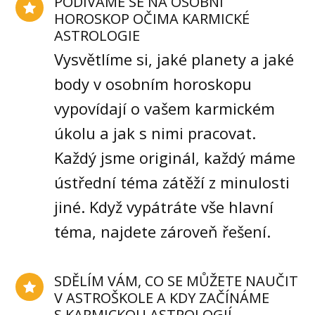
PODÍVÁME SE NA OSOBNÍ
HOROSKOP OČIMA KARMICKÉ
ASTROLOGIE
Vysvětlíme si, jaké planety a jaké
body v osobním horoskopu
vypovídají o vašem karmickém
úkolu a jak s nimi pracovat.
Každý jsme originál, každý máme
ústřední téma zátěží z minulosti
jiné. Když vypátráte vše hlavní
téma, najdete zároveň řešení.
SDĚLÍM VÁM, CO SE MŮŽETE NAUČIT
V ASTROŠKOLE A KDY ZAČÍNÁME
S KARMICKOU ASTROLOGIÍ