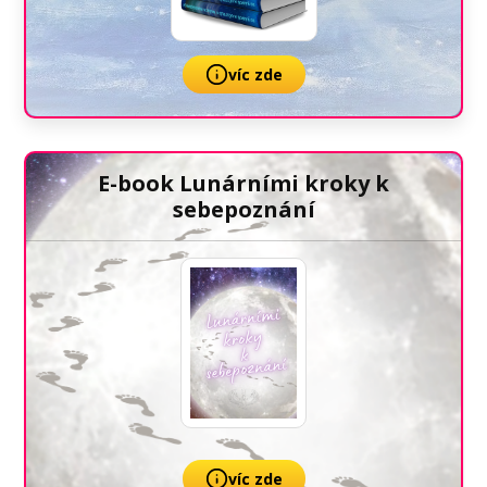
víc zde
E-book Lunárními kroky k
sebepoznání
víc zde