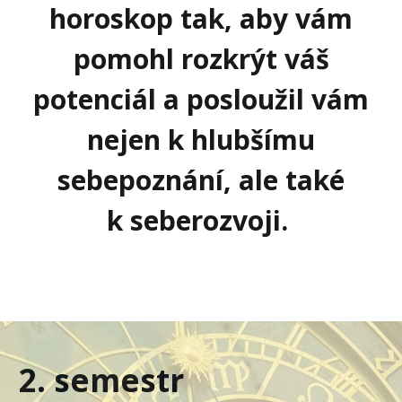
horoskop tak, aby vám
pomohl rozkrýt váš
potenciál a posloužil vám
nejen k hlubšímu
sebepoznání,
ale také
k seberozvoji.
4. semestr
2. semestr
3. semestr
1. semestr