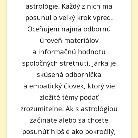
astrológie. Každý z nich ma
posunul o veľký krok vpred.
Oceňujem najmä odbornú
úroveň materiálov
a informačnú hodnotu
spoločných stretnutí. Jarka je
skúsená odborníčka
a empatický človek, ktorý vie
zložité témy podať
zrozumiteľne. Ak s astrológiou
začínate alebo sa chcete
posunúť hlbšie ako pokročilý,