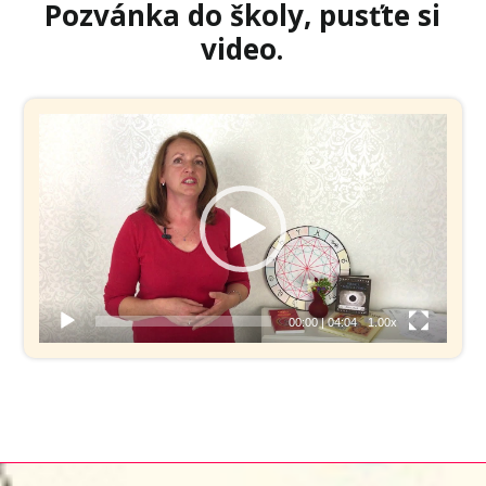
Pozvánka do školy, pusťte si
video.
Video
přehrávač
00:00
|
04:04
1.00x