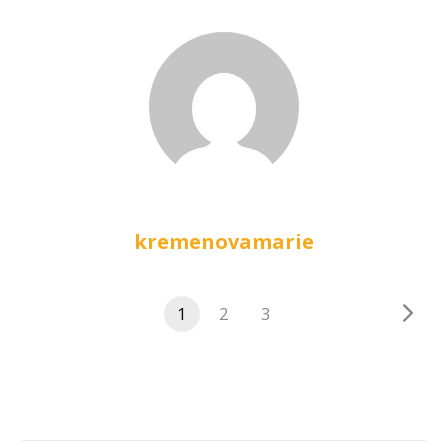
kremenovamarie
1
2
3