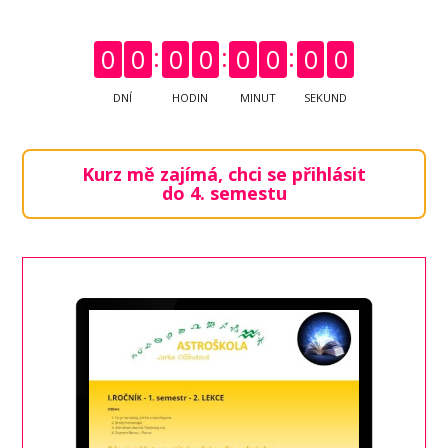
0
0
0
0
0
0
0
0
DNÍ
HODIN
MINUT
SEKUND
Kurz mě zajímá, chci se přihlásit
do 4. semestu