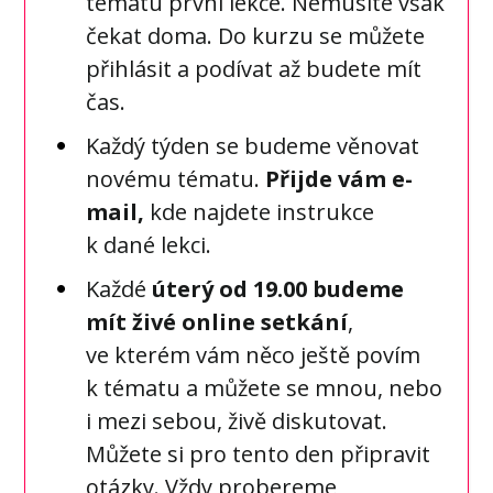
tématu první lekce. Nemusíte však
čekat doma. Do kurzu se můžete
přihlásit a podívat až budete mít
čas.
Každý týden se budeme věnovat
novému tématu.
Přijde vám e-
mail,
kde najdete instrukce
k dané lekci.
Každé
úterý od 19.00 budeme
mít živé online setkání
,
ve kterém vám něco ještě povím
k tématu a můžete se mnou, nebo
i mezi sebou, živě diskutovat.
Můžete si pro tento den připravit
otázky. Vždy probereme