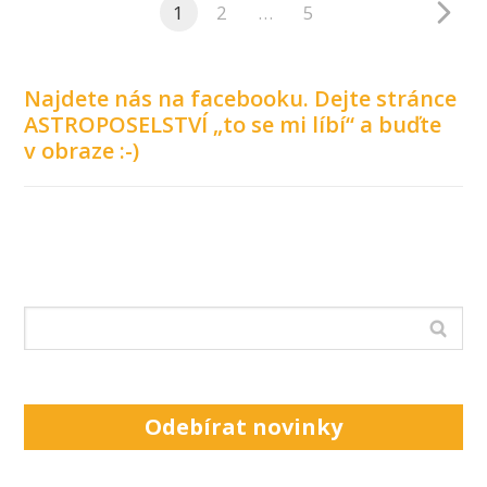
1
2
…
5
Najdete nás na facebooku. Dejte stránce
ASTROPOSELSTVÍ „to se mi líbí“ a buďte
v obraze :-)
Odebírat novinky