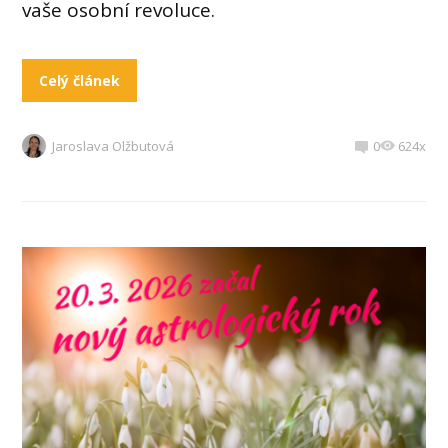
vaše osobní revoluce.
Celý článek
Jaroslava Olžbutová
0
624x