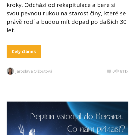
kroky. Odchází od rekapitulace a bere si
svou pevnou rukou na starost činy, které se
právě rodí a budou mít dopad po dalších 30
let.
Celý článek
Jaroslava Olžbutová
0
811x