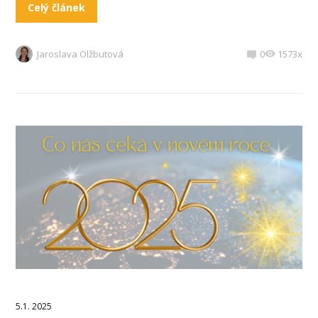
Celý článek
Jaroslava Olžbutová
0
1573x
5.1. 2025