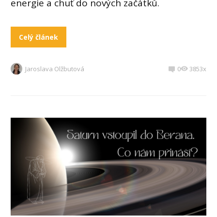
energie a chuť do nových začátků.
Celý článek
Jaroslava Olžbutová
0
3853x