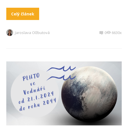
Celý článek
Jaroslava Olžbutová
0
6630x