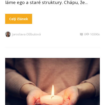
láme ego a staré struktury. Chápu, že...
Celý článek
Jaroslava Olžbutová
0
10390x