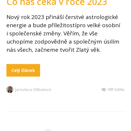
Co nás čeká v roce 2023
Nový rok 2023 přináší čerstvé astrologické
energie a bude příležitostípro velké osobní
i společenské změny. Věřím, že vše
uchopíme zodpovědně a společným úsilím
nás všech, začneme tvořit Zlatý věk.
Celý článek
Jaroslava Olžbutová
1
5409x