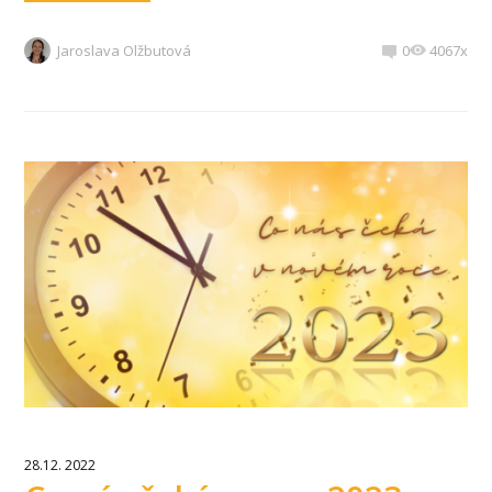
Jaroslava Olžbutová
0
4067x
28.12. 2022