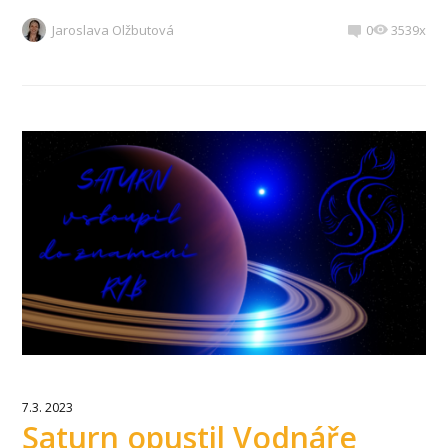
Jaroslava Olžbutová
0
3539x
7.3. 2023
Saturn opustil Vodnáře