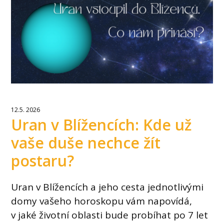
12.5. 2026
Uran v Blížencích: Kde už
vaše duše nechce žít
postaru?
Uran v Blížencích a jeho cesta jednotlivými
domy vašeho horoskopu vám napovídá,
v jaké životní oblasti bude probíhat po 7 let