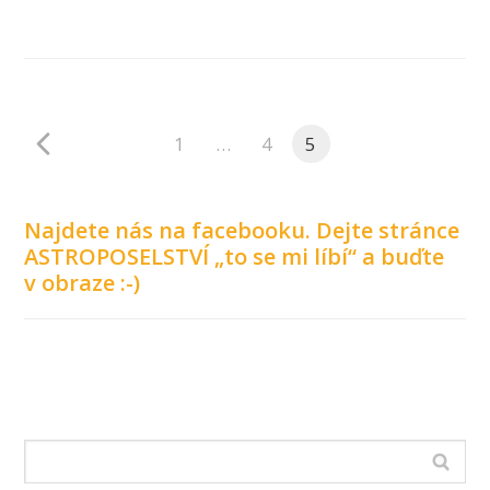
1
…
4
5
Najdete nás na facebooku. Dejte stránce
ASTROPOSELSTVÍ „to se mi líbí“ a buďte
v obraze :-)