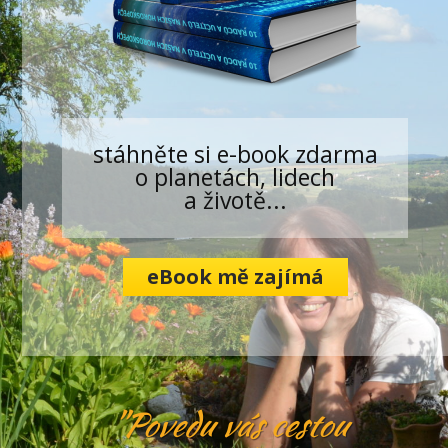
stáhněte si e-book zdarma
o planetách, lidech
a životě...
eBook mě zajímá
"Povedu vás cestou