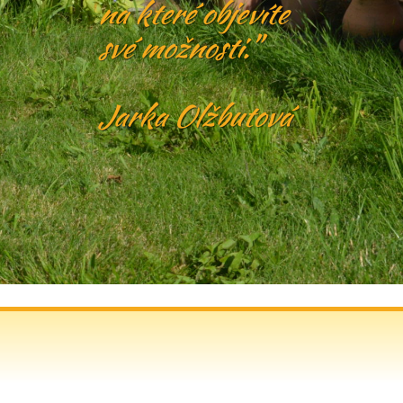
na které objevíte
své možnosti."
Jarka Olžbutová