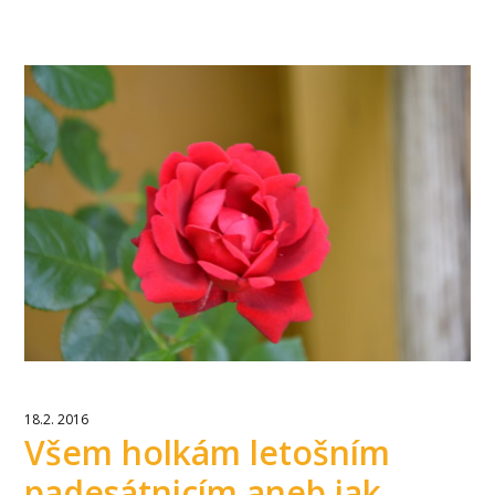
18.2. 2016
Všem holkám letošním
padesátnicím aneb jak