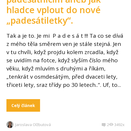
hladce vplout do nové
„padesátiletky“.
Tak a je to. Je mi P a d e s á t !!! Ta co se dívá
z mého těla směrem ven je stále stejná. Jen
v tu chvíli, když projdu kolem zrcadla, když
se uvidím na fotce, když slyším číslo mého
věku, když mluvím s druhými a říkám,
„tenkrát v osmdesátým, před dvaceti lety,
třiceti lety, sraz třídy po 30 letech..“. Uf, to...
Celý článek
Jaroslava Olžbutová
2
3492x