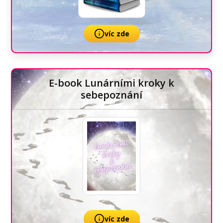
víc zde
E-book Lunárními kroky k
sebepoznání
víc zde