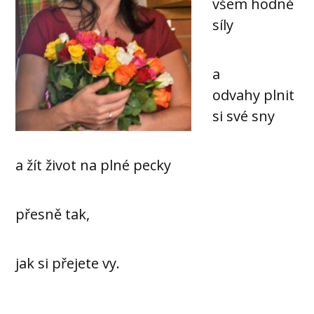
všem hodně
síly
a
odvahy
plnit
si své sny
a žít život na plné pecky
přesně tak,
jak si přejete vy.