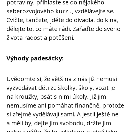
potraviny, přihlaste se do nějakého
seberozvojového kurzu, vzdělávejte se.
Cvičte, tančete, jděte do divadla, do kina,
dělejte to, co máte rádi. Zařaďte do svého
života radost a potěšení.
Výhody padesátky:
Uvědomte si, že většina z nás již nemusí
vyzvedávat děti ze školky, školy, vozit je
na kroužky, psát s nimi úkoly. Již jim
nemusíme ani pomáhat finančně, protože
si zřejmě vydělávají sami. A jestli ještě ne
a měli by, dejte jim svobodu, držte jim
palce a věřte, že to zvládnou, stejně jako