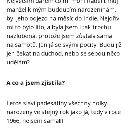
Největším darem co mi mohl nadělit můj
manžel k mým budoucím narozeninám,
byl jeho odjezd na měsíc do Indie. Nejdřív
mi to bylo líto, a byla jsem i tak trochu
nazlobená, protože jsem zůstala sama
na samotě. Jen já se svými pocity. Budu již
jen čekat na důchod, nebo se sebou něco
udělám?
A co a jsem zjistila?
Letos slaví padesátiny všechny holky
narozeny ve stejný rok jako já, tedy v roce
1966, nejsem sama!!!