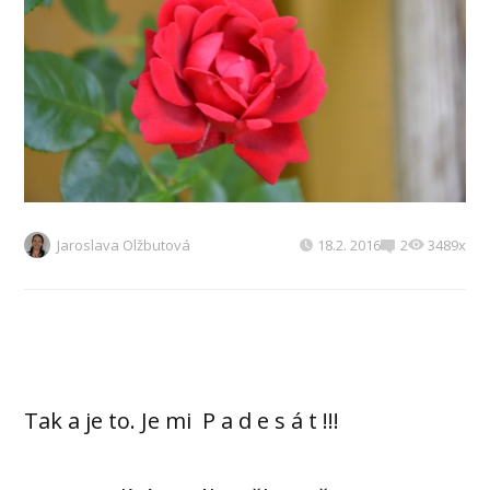
Jaroslava Olžbutová
18.2. 2016
2
3489x
Tak a je to. Je mi P a d e s á t !!!