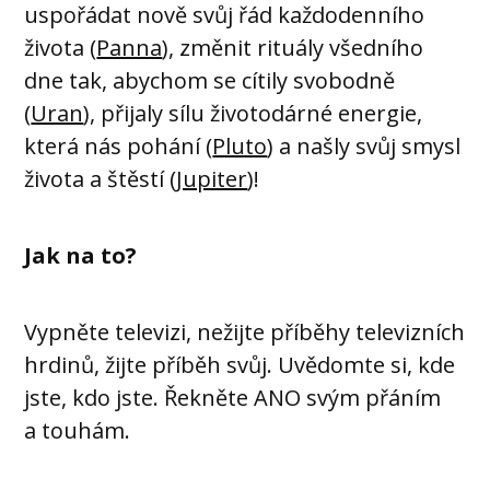
uspořádat nově svůj řád každodenního
života (
Panna
), změnit rituály všedního
dne tak, abychom se cítily svobodně
(
Uran
), přijaly sílu životodárné energie,
která nás pohání (
Pluto
) a našly svůj smysl
života a štěstí (
Jupiter
)!
Jak na to?
Vypněte televizi, nežijte příběhy televizních
hrdinů, žijte příběh svůj. Uvědomte si, kde
jste, kdo jste. Řekněte ANO svým přáním
a touhám.