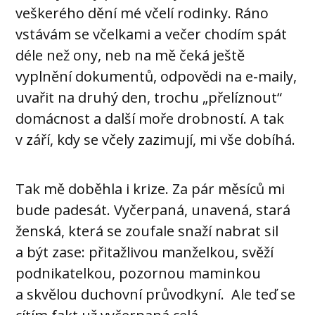
veškerého dění mé včelí rodinky. Ráno
vstávám se včelkami a večer chodím spát
déle než ony, neb na mě čeká ještě
vyplnění dokumentů, odpovědi na e-maily,
uvařit na druhý den, trochu „přelíznout“
domácnost a další moře drobností. A tak
v září, kdy se včely zazimují, mi vše dobíhá.
Tak mě doběhla i krize. Za pár měsíců mi
bude padesát. Vyčerpaná, unavená, stará
ženská, která se zoufale snaží nabrat sil
a být zase: přitažlivou manželkou, svěží
podnikatelkou, pozornou maminkou
a skvělou duchovní průvodkyní. Ale teď se