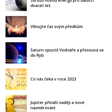
zbrusu novou energii pro dalších
dvacet let.
Věnujte čas svým předkům
Saturn opustil Vodnáře a přesouvá se
do Ryb
Co nás čeká v roce 2023
Jupiter přináší naději a nové
nasměrování