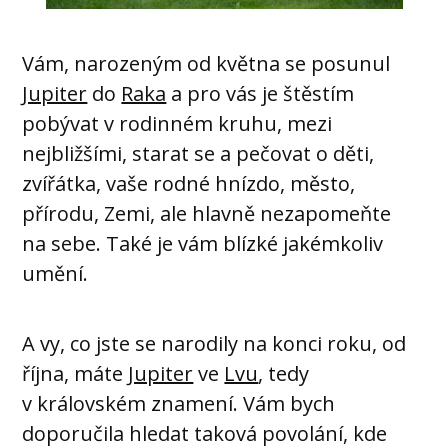
Vám, narozeným od května se posunul
Jupiter
do
Raka
a pro vás je štěstím
pobývat v rodinném kruhu, mezi
nejbližšími, starat se a pečovat o děti,
zvířátka, vaše rodné hnízdo, město,
přírodu, Zemi, ale hlavně nezapomeňte
na sebe. Také je vám blízké jakémkoliv
umění.
A vy, co jste se narodily na konci roku, od
října, máte
Jupiter
ve
Lvu
, tedy
v královském znamení. Vám bych
doporučila hledat taková povolání, kde