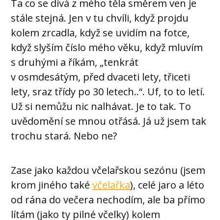
Ta co se dívá z mého těla směrem ven je
stále stejná. Jen v tu chvíli, když projdu
kolem zrcadla, když se uvidím na fotce,
když slyším číslo mého věku, když mluvím
s druhými a říkám, „tenkrát
v osmdesátým, před dvaceti lety, třiceti
lety, sraz třídy po 30 letech..“. Uf, to to letí.
Už si nemůžu nic nalhávat. Je to tak. To
uvědomění se mnou otřásá. Já už jsem tak
trochu stará. Nebo ne?
Zase jako každou včelařskou sezónu (jsem
krom jiného také
včelařka
), celé jaro a léto
od rána do večera nechodím, ale ba přímo
lítám (jako ty pilné včelky) kolem