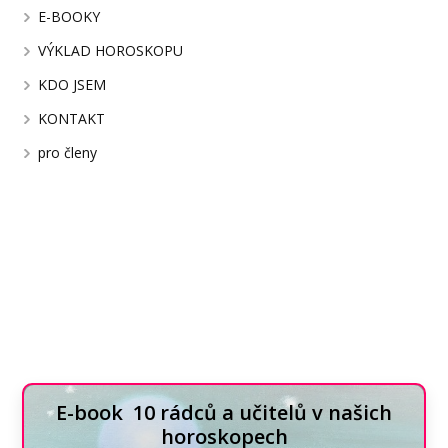
E-BOOKY
VÝKLAD HOROSKOPU
KDO JSEM
KONTAKT
pro členy
E-book 10 rádců a učitelů v našich
horoskopech