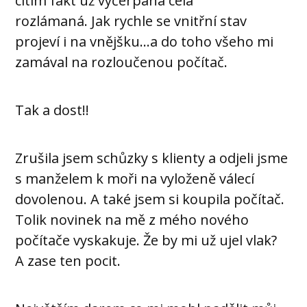
cítím fakt už vyčerpaná celá
rozlámaná. Jak rychle se vnitřní stav
projeví i na vnějšku…a do toho všeho mi
zamával na rozloučenou počítač.
Tak a dost!!
Zrušila jsem schůzky s klienty a odjeli jsme
s manželem k moři na vyloženě válecí
dovolenou. A také jsem si koupila počítač.
Tolik novinek na mě z mého nového
počítače vyskakuje. Že by mi už ujel vlak?
A zase ten pocit.