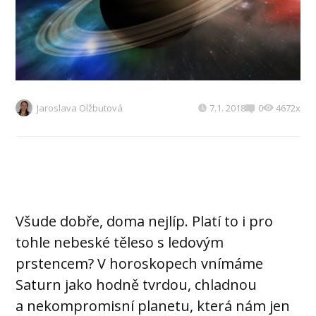
Jaroslava Olžbutová
7.1. 2018
0
4672x
Všude dobře, doma nejlíp. Platí to i pro
tohle nebeské těleso s ledovým
prstencem? V horoskopech vnímáme
Saturn jako hodně tvrdou, chladnou
a nekompromisní planetu, která nám jen