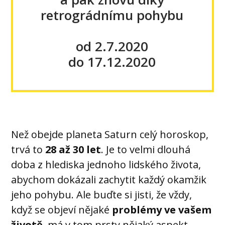
retrográdnímu pohybu
od 2.7.2020
do 17.12.2020
Než obejde planeta Saturn celý horoskop,
trvá to
28 až 30 let
. Je to velmi dlouhá
doba z hlediska jednoho lidského života,
abychom dokázali zachytit každý okamžik
jeho pohybu. Ale buďte si jisti, že vždy,
když se objeví nějaké
problémy ve vašem
životě
, má v tom prsty nějaký aspekt