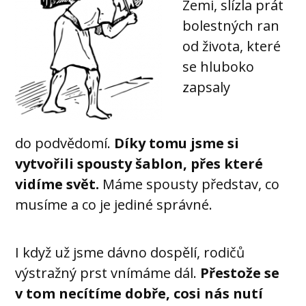
Zemi, slízla prát
bolestných ran
od života, které
se hluboko
zapsaly
do podvědomí.
Díky tomu jsme si
vytvořili spousty šablon, přes které
vidíme svět.
Máme spousty představ, co
musíme a co je jediné správné.
I když už jsme dávno dospělí, rodičů
výstražný prst vnímáme dál.
Přestože se
v tom necítíme dobře, cosi nás nutí