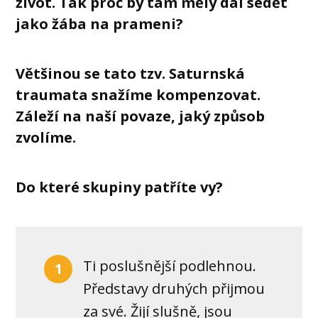
život. Tak proč by tam měly dál sedět
jako žába na prameni?
Většinou se tato tzv. Saturnská
traumata snažíme kompenzovat.
Záleží na naší povaze, jaký způsob
zvolíme.
Do které skupiny patříte vy?
Ti poslušnější podlehnou.
1
Představy druhých přijmou
za své. Žijí slušně, jsou