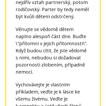
nejdřív vztah partnerský, potom
rodičovský. Parter by tedy neměl
být kvůli dětem odstrčený.
Věnujte se vědomě dětem
naplno alespoň část dne. Buďte
\"přítomni v jejich přítomnosti\".
Když budou cítit, že jste vědomě
s nimi, nebudou si dožadovat
pozornosti zlobením, případně
nemocí.
Vychovávejte je vlastním
příkladem, veďte je k lásce ke
všemu živému. Veďte je
k respektu a úctě všech členů